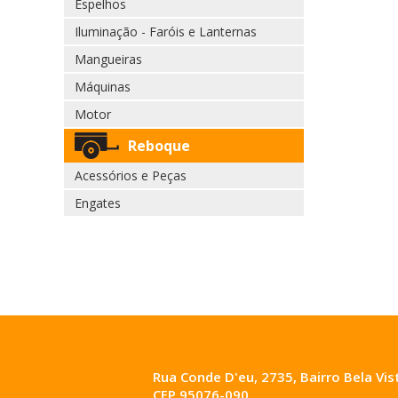
Espelhos
Iluminação - Faróis e Lanternas
Mangueiras
Máquinas
Motor
Reboque
Acessórios e Peças
Engates
Rua Conde D'eu, 2735, Bairro Bela Vis
CEP 95076-090