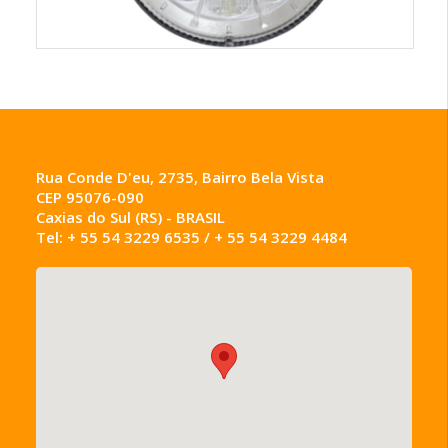
Rua Conde D'eu, 2735, Bairro Bela Vista
CEP 95076-090
Caxias do Sul (RS) - BRASIL
Tel: + 55 54 3229 6535 / + 55 54 3229 4484